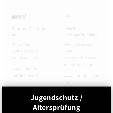
Kummer Getränke
LANDI
AG
Herzogenbuchsee
Pulverweg 7
Byfangstrasse 2
3400 Burgdorf
3360
+41 34 423 68 51
Herzogenbuchsee
+41 58 434 27 00
www.kummer-
getränke.ch
www.landibuchsi.ch
Jugendschutz /
Altersprüfung