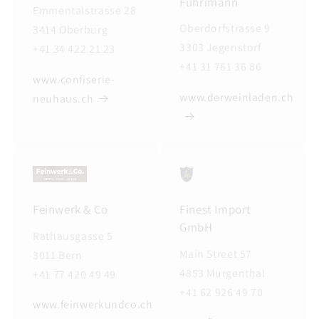
Fuhrimann
Emmentalstrasse 28
Oberdorfstrasse 9
3414 Oberburg
3303 Jegenstorf
+41 34 422 21 23
+41 31 761 36 86
www.confiserie-
www.derweinladen.ch
neuhaus.ch
Feinwerk & Co
Finest Import
GmbH
Rathausgasse 5
Main Street 57
3011 Bern
4853 Murgenthal
+41 77 420 49 49
+41 62 926 49 70
www.feinwerkundco.ch