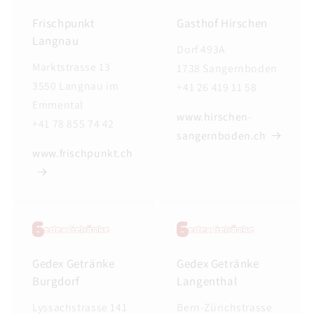
Frischpunkt
Gasthof Hirschen
Langnau
Dorf 493A
Marktstrasse 13
1738 Sangernboden
3550 Langnau im
+41 26 419 11 58
Emmental
www.hirschen-
+41 78 855 74 42
sangernboden.ch
www.frischpunkt.ch
Gedex Getränke
Gedex Getränke
Burgdorf
Langenthal
Lyssachstrasse 141
Bern-Zürichstrasse