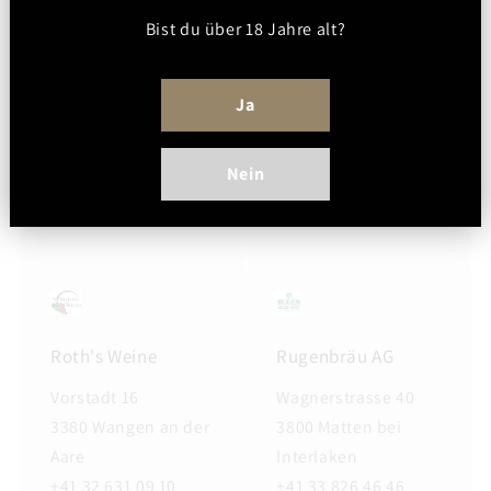
LANDI Lyssach
Restaurant
Bist du über 18 Jahre alt?
Haberbüni
Schachenstrasse 39
Könizstrasse 175
3421 Lyssach
Ja
3097 Liebefeld
+41 58 476 94 47
+41 31 972 56 55
www.landikowy.ch
Nein
www.haberbueni.ch
Roth's Weine
Rugenbräu AG
Vorstadt 16
Wagnerstrasse 40
3380 Wangen an der
3800 Matten bei
Aare
Interlaken
+41 32 631 09 10
+41 33 826 46 46