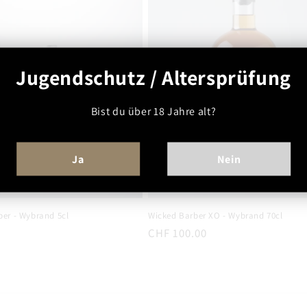
Jugendschutz / Altersprüfung
Bist du über 18 Jahre alt?
Ja
Nein
ber - Wybrand 5cl
Wicked Barber XO - Wybrand 70cl
r
Normaler
CHF 100.00
Preis