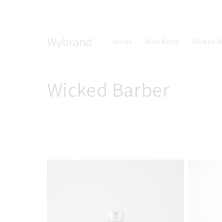
Direkt
zum
Inhalt
Wybrand
Home
Wild Betty
Wicked B
K
Wicked Barber
a
t
e
g
o